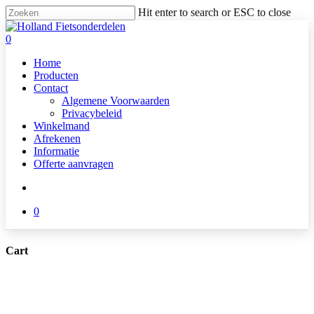
Skip
Hit enter to search or ESC to close
to
Close
main
Search
search
0
content
Menu
Home
Producten
Contact
Algemene Voorwaarden
Privacybeleid
Winkelmand
Afrekenen
Informatie
Offerte aanvragen
search
0
Cart
Close
Cart