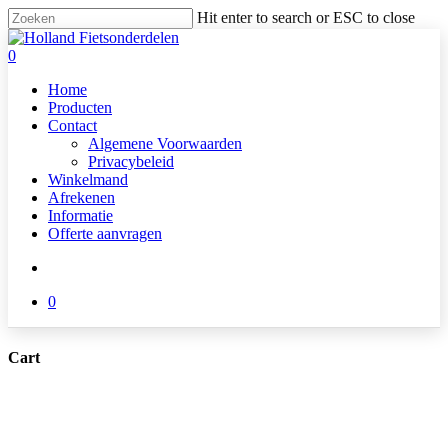
Skip
Hit enter to search or ESC to close
to
Close
main
Search
search
0
content
Menu
Home
Producten
Contact
Algemene Voorwaarden
Privacybeleid
Winkelmand
Afrekenen
Informatie
Offerte aanvragen
search
0
Cart
Close
Cart