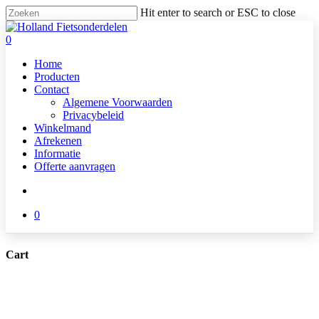
Skip
Hit enter to search or ESC to close
to
Close
main
Search
search
0
content
Menu
Home
Producten
Contact
Algemene Voorwaarden
Privacybeleid
Winkelmand
Afrekenen
Informatie
Offerte aanvragen
search
0
Cart
Close
Cart