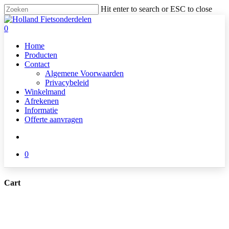
Skip
Hit enter to search or ESC to close
to
Close
main
Search
search
0
content
Menu
Home
Producten
Contact
Algemene Voorwaarden
Privacybeleid
Winkelmand
Afrekenen
Informatie
Offerte aanvragen
search
0
Cart
Close
Cart