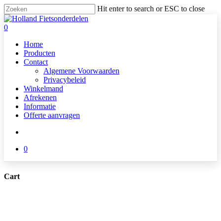
Skip
Hit enter to search or ESC to close
to
Close
main
Search
search
0
content
Menu
Home
Producten
Contact
Algemene Voorwaarden
Privacybeleid
Winkelmand
Afrekenen
Informatie
Offerte aanvragen
search
0
Cart
Close
Cart