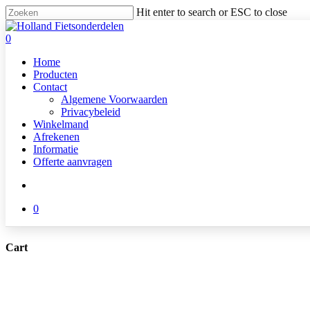
Skip
Hit enter to search or ESC to close
to
Close
main
Search
search
0
content
Menu
Home
Producten
Contact
Algemene Voorwaarden
Privacybeleid
Winkelmand
Afrekenen
Informatie
Offerte aanvragen
search
0
Cart
Close
Cart