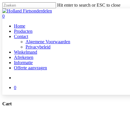
Skip
Hit enter to search or ESC to close
to
Close
main
Search
search
0
content
Menu
Home
Producten
Contact
Algemene Voorwaarden
Privacybeleid
Winkelmand
Afrekenen
Informatie
Offerte aanvragen
search
0
Cart
Close
Cart