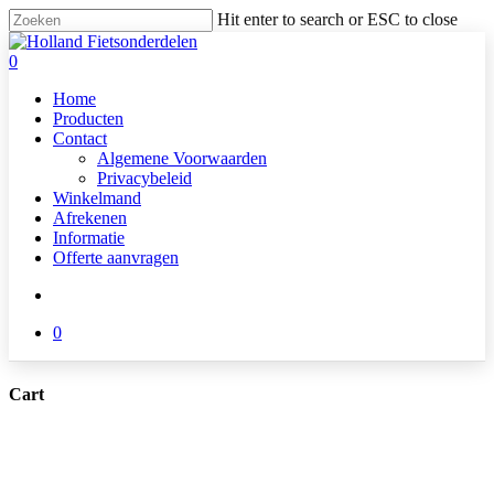
Skip
Hit enter to search or ESC to close
to
Close
main
Search
search
0
content
Menu
Home
Producten
Contact
Algemene Voorwaarden
Privacybeleid
Winkelmand
Afrekenen
Informatie
Offerte aanvragen
search
0
Cart
Close
Cart