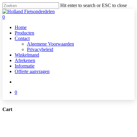
Skip
Hit enter to search or ESC to close
to
Close
main
Search
search
0
content
Menu
Home
Producten
Contact
Algemene Voorwaarden
Privacybeleid
Winkelmand
Afrekenen
Informatie
Offerte aanvragen
search
0
Cart
Close
Cart