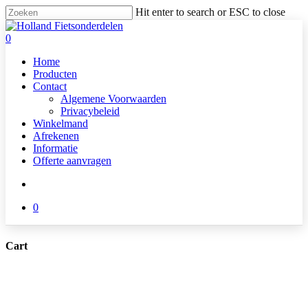
Skip
Hit enter to search or ESC to close
to
Close
main
Search
search
0
content
Menu
Home
Producten
Contact
Algemene Voorwaarden
Privacybeleid
Winkelmand
Afrekenen
Informatie
Offerte aanvragen
search
0
Cart
Close
Cart