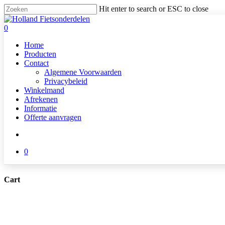
Skip
Hit enter to search or ESC to close
to
Close
main
Search
search
0
content
Menu
Home
Producten
Contact
Algemene Voorwaarden
Privacybeleid
Winkelmand
Afrekenen
Informatie
Offerte aanvragen
search
0
Cart
Close
Cart