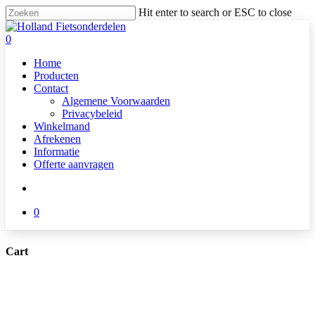
Skip
Hit enter to search or ESC to close
to
Close
main
Search
search
0
content
Menu
Home
Producten
Contact
Algemene Voorwaarden
Privacybeleid
Winkelmand
Afrekenen
Informatie
Offerte aanvragen
search
0
Cart
Close
Cart