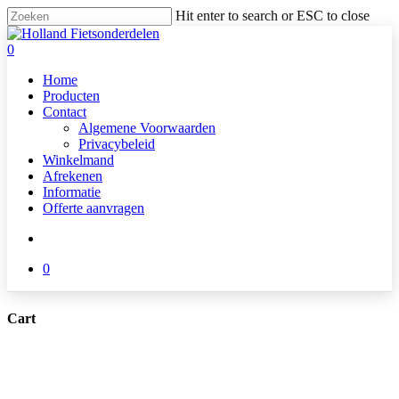
Skip
Hit enter to search or ESC to close
to
Close
main
Search
search
0
content
Menu
Home
Producten
Contact
Algemene Voorwaarden
Privacybeleid
Winkelmand
Afrekenen
Informatie
Offerte aanvragen
search
0
Cart
Close
Cart