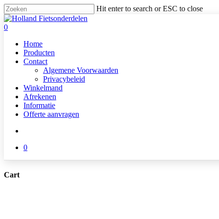
Skip
Hit enter to search or ESC to close
to
Close
main
Search
search
0
content
Menu
Home
Producten
Contact
Algemene Voorwaarden
Privacybeleid
Winkelmand
Afrekenen
Informatie
Offerte aanvragen
search
0
Cart
Close
Cart