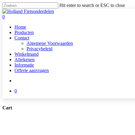
Skip
Hit enter to search or ESC to close
to
Close
main
Search
search
0
content
Menu
Home
Producten
Contact
Algemene Voorwaarden
Privacybeleid
Winkelmand
Afrekenen
Informatie
Offerte aanvragen
search
0
Cart
Close
Cart