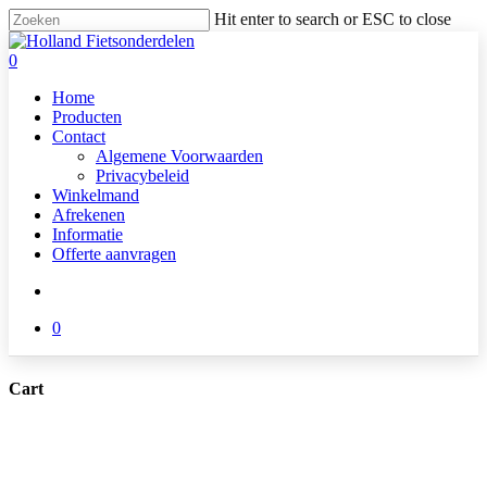
Skip
Hit enter to search or ESC to close
to
Close
main
Search
search
0
content
Menu
Home
Producten
Contact
Algemene Voorwaarden
Privacybeleid
Winkelmand
Afrekenen
Informatie
Offerte aanvragen
search
0
Cart
Close
Cart