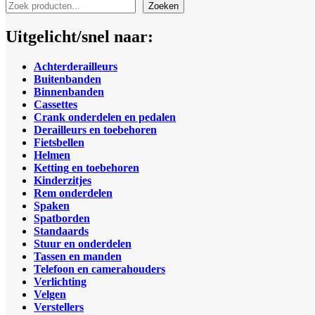
Filters
Zoeken
Uitgelicht/snel naar:
Achterderailleurs
Buitenbanden
Binnenbanden
Cassettes
Crank onderdelen en pedalen
Derailleurs en toebehoren
Fietsbellen
Helmen
Ketting
en toebehoren
Kinderzitjes
Rem onderdelen
Spaken
Spatborden
Standaards
Stuur en onderdelen
Tassen en manden
Telefoon en camerahouders
Verlichting
Velgen
Verstellers