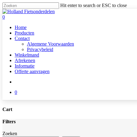
Skip
Hit enter to search or ESC to close
to
Close
main
Search
search
0
content
Menu
Home
Producten
Contact
Algemene Voorwaarden
Privacybeleid
Winkelmand
Afrekenen
Informatie
Offerte aanvragen
search
0
Cart
Close
Filters
Cart
Close
Zoeken