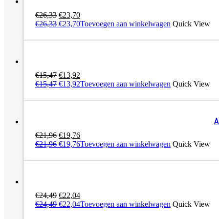
Oorspronkelijke
Huidige
€
26,33
€
23,70
prijs
Oorspronkelijke
prijs
Huidige
€
26,33
€
23,70
Toevoegen aan winkelwagen
Quick View
was:
prijs
is:
prijs
€26,33.
was:
€23,70.
is:
€26,33.
€23,70.
Oorspronkelijke
Huidige
€
15,47
€
13,92
prijs
Oorspronkelijke
prijs
Huidige
€
15,47
€
13,92
Toevoegen aan winkelwagen
Quick View
was:
prijs
is:
prijs
€15,47.
was:
€13,92.
is:
€15,47.
€13,92.
A
Oorspronkelijke
Huidige
€
21,96
€
19,76
prijs
Oorspronkelijke
prijs
Huidige
€
21,96
€
19,76
Toevoegen aan winkelwagen
Quick View
was:
prijs
is:
prijs
€21,96.
was:
€19,76.
is:
€21,96.
€19,76.
Oorspronkelijke
Huidige
€
24,49
€
22,04
prijs
Oorspronkelijke
prijs
Huidige
€
24,49
€
22,04
Toevoegen aan winkelwagen
Quick View
was:
prijs
is:
prijs