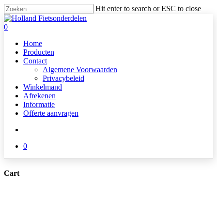
Skip
Hit enter to search or ESC to close
to
Close
main
Search
search
0
content
Menu
Home
Producten
Contact
Algemene Voorwaarden
Privacybeleid
Winkelmand
Afrekenen
Informatie
Offerte aanvragen
search
0
Cart
Close
Cart