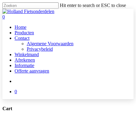
Skip
Hit enter to search or ESC to close
to
Close
main
Search
search
0
content
Menu
Home
Producten
Contact
Algemene Voorwaarden
Privacybeleid
Winkelmand
Afrekenen
Informatie
Offerte aanvragen
search
0
Cart
Close
Cart